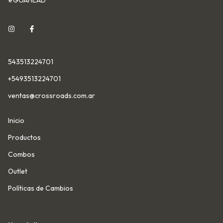
#GOAHEAD
543513224701
+5493513224701
ventas@crossroads.com.ar
Inicio
Productos
Combos
Outlet
Políticas de Cambios