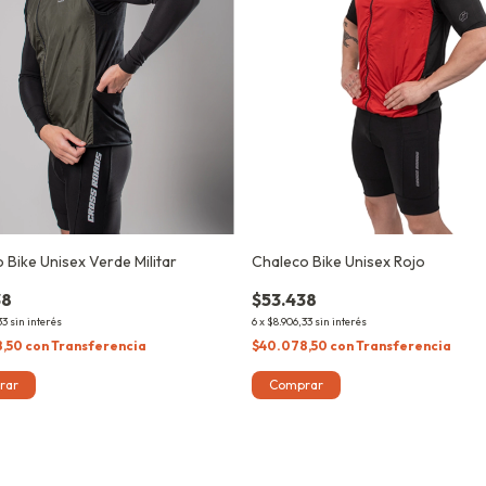
 Bike Unisex Verde Militar
Chaleco Bike Unisex Rojo
38
$53.438
33
sin interés
6
x
$8.906,33
sin interés
8,50
con
Transferencia
$40.078,50
con
Transferencia
rar
Comprar