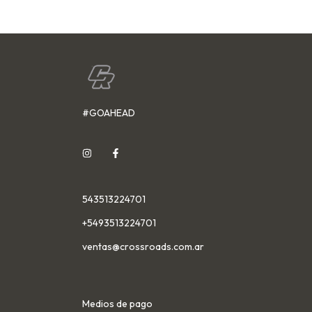
#GOAHEAD
543513224701
+5493513224701
ventas@crossroads.com.ar
Medios de pago