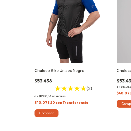
Chaleco Bike Unisex Negro
Chaleco
$53.438
$53.4
6
x
$8.906,
(2)
$40.07
6
x
$8.906,33
sin interés
$40.078,50
con
Transferencia
Comp
Comprar