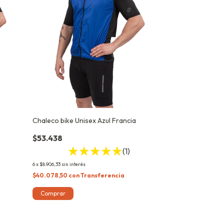
Chaleco bike Unisex Azul Francia
$53.438
(1)
6
x
$8.906,33
sin interés
$40.078,50
con
Transferencia
Comprar