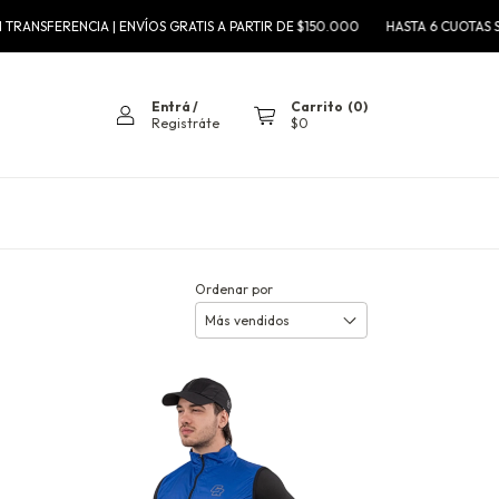
RANSFERENCIA | ENVÍOS GRATIS A PARTIR DE $150.000
HASTA 6 CUOTAS SIN
Entrá
/
Carrito
(
0
)
Registráte
$0
Ordenar por