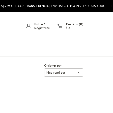
 | 25% OFF CON TRANSFERENCIA | ENVÍOS GRATIS A PARTIR DE $150.000
HAS
Entrá
/
Carrito
(
0
)
Registráte
$0
Ordenar por