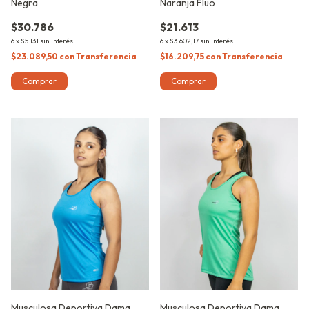
Negra
Naranja Fluo
$30.786
$21.613
6
x
$5.131
sin interés
6
x
$3.602,17
sin interés
$23.089,50
con
Transferencia
$16.209,75
con
Transferencia
Comprar
Comprar
Musculosa Deportiva Dama
Musculosa Deportiva Dama