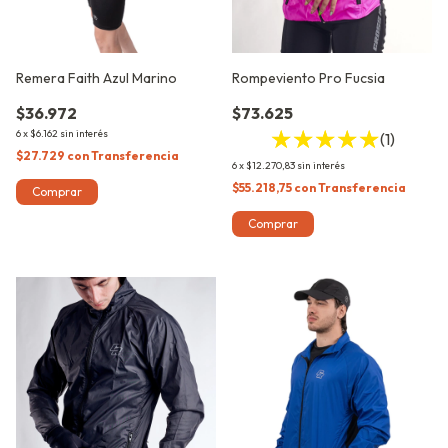
Remera Faith Azul Marino
Rompeviento Pro Fucsia
$36.972
$73.625
6
x
$6.162
sin interés
(1)
$27.729
con
Transferencia
6
x
$12.270,83
sin interés
$55.218,75
con
Transferencia
Comprar
Comprar