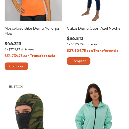
Musculosa Bike Dama Naranja
Calza Dama Capri Azul Noche
Fluo
$36.813
$46.313
6
x
$6.135,50
sin interés
6
x
$7.718,83
sin interés
$27.609,75
con
Transferencia
$34.734,75
con
Transferencia
Comprar
Comprar
SIN STOCK