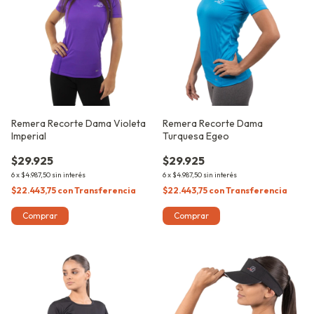
Remera Recorte Dama Violeta
Remera Recorte Dama
Imperial
Turquesa Egeo
$29.925
$29.925
6
x
$4.987,50
sin interés
6
x
$4.987,50
sin interés
$22.443,75
con
Transferencia
$22.443,75
con
Transferencia
Comprar
Comprar