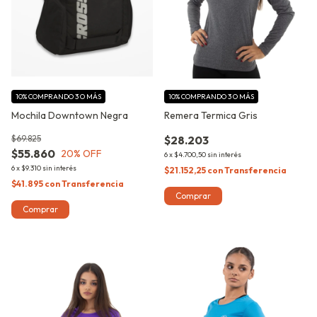
10%
COMPRANDO 3 O MÁS
10%
COMPRANDO 3 O MÁS
Mochila Downtown Negra
Remera Termica Gris
$69.825
$28.203
$55.860
20
% OFF
6
x
$4.700,50
sin interés
6
x
$9.310
sin interés
$21.152,25
con
Transferencia
$41.895
con
Transferencia
Comprar
Comprar