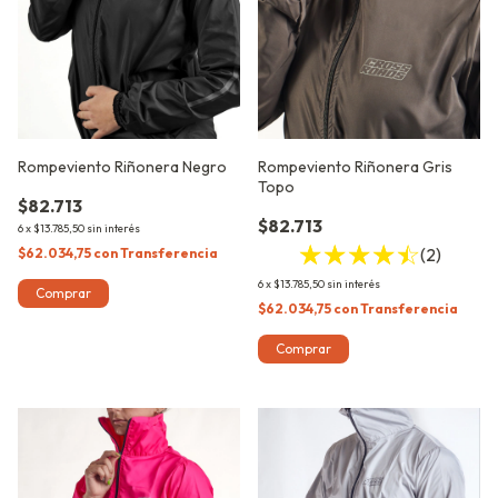
Rompeviento Riñonera Negro
Rompeviento Riñonera Gris
Topo
$82.713
$82.713
6
x
$13.785,50
sin interés
(2)
$62.034,75
con
Transferencia
6
x
$13.785,50
sin interés
Comprar
$62.034,75
con
Transferencia
Comprar