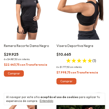
Remera Recorte Dama Negro
Visera Deportiva Negra
$29.925
$10.665
6
x
$4.987,50
sin interés
(1)
$22.443,75
con
Transferencia
6
x
$1.777,50
sin interés
$7.998,75
con
Transferencia
Comprar
Comprar
Al navegar por este sitio
aceptás el uso de cookies
para agilizar tu
experiencia de compra.
Entendido