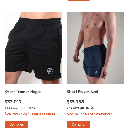
Short Trainer Negro
Short Player Azul
$33.013
$35.388
6
x
$5.502,17
sin interés
6
x
$5.898
sin interés
$24.759,75
con
Transferencia
$26.541
con
Transferencia
Comprar
Comprar