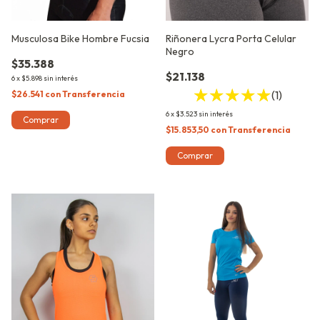
Musculosa Bike Hombre Fucsia
Riñonera Lycra Porta Celular
Negro
$35.388
$21.138
6
x
$5.898
sin interés
(1)
$26.541
con
Transferencia
6
x
$3.523
sin interés
Comprar
$15.853,50
con
Transferencia