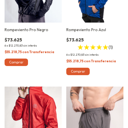
Rompeviento Pro Negro
Rompeviento Pro Azul
$73.625
$73.625
6
x
$12.270,83
sin interés
(1)
$55.218,75
con
Transferencia
6
x
$12.270,83
sin interés
$55.218,75
con
Transferencia
Comprar
Comprar