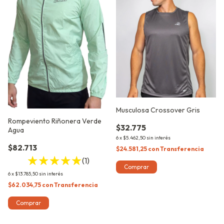
Musculosa Crossover Gris
Rompeviento Riñonera Verde
$32.775
Agua
6
x
$5.462,50
sin interés
$82.713
$24.581,25
con
Transferencia
(1)
Comprar
6
x
$13.785,50
sin interés
$62.034,75
con
Transferencia
Comprar