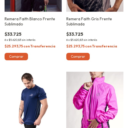
Remera Faith Blanco Frente
Remera Faith Gris Frente
Sublimado
Sublimada
$33.725
$33.725
6
x
$5.620,83
sin interés
6
x
$5.620,83
sin interés
$25.293,75
con
Transferencia
$25.293,75
con
Transferencia
Comprar
Comprar