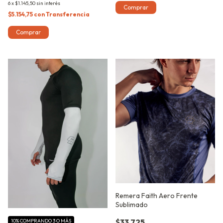
6
x
$1.145,50
sin interés
Comprar
$5.154,75
con
Transferencia
Comprar
Remera Faith Aero Frente
Sublimado
$33.725
10%
COMPRANDO 3 O MÁS