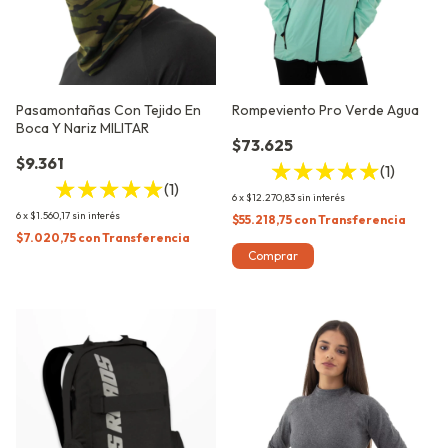
Pasamontañas Con Tejido En
Rompeviento Pro Verde Agua
Boca Y Nariz MILITAR
$73.625
$9.361
(1)
(1)
6
x
$12.270,83
sin interés
6
x
$1.560,17
sin interés
$55.218,75
con
Transferencia
$7.020,75
con
Transferencia
Comprar