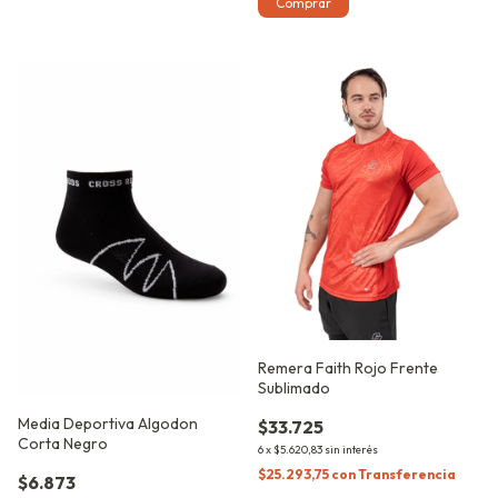
Comprar
Remera Faith Rojo Frente
Sublimado
Media Deportiva Algodon
$33.725
Corta Negro
6
x
$5.620,83
sin interés
$25.293,75
con
Transferencia
$6.873