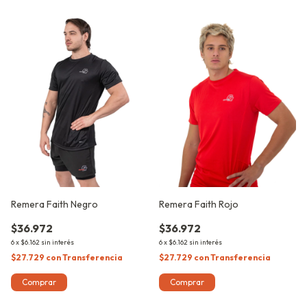
Remera Faith Negro
Remera Faith Rojo
$36.972
$36.972
6
x
$6.162
sin interés
6
x
$6.162
sin interés
$27.729
con
Transferencia
$27.729
con
Transferencia
Comprar
Comprar