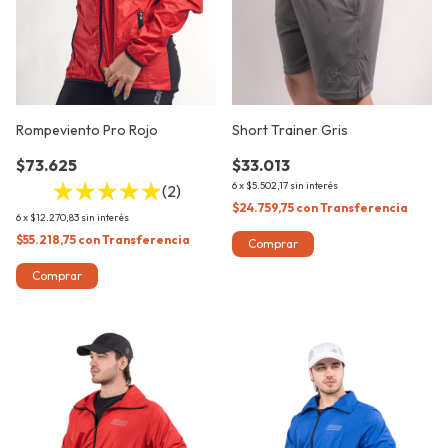
Rompeviento Pro Rojo
Short Trainer Gris
$73.625
$33.013
6
x
$5.502,17
sin interés
(2)
$24.759,75
con
Transferencia
6
x
$12.270,83
sin interés
$55.218,75
con
Transferencia
Comprar
Comprar