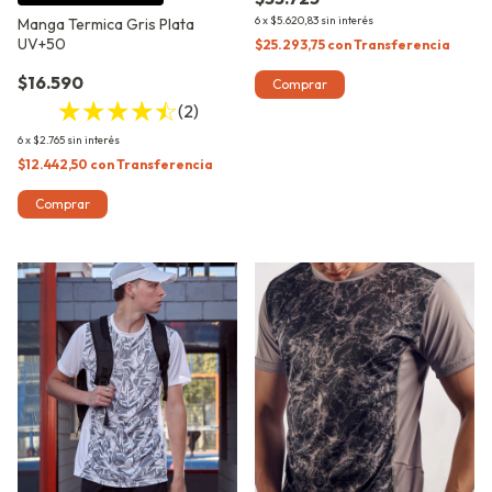
6
x
$5.620,83
sin interés
Manga Termica Gris Plata
UV+50
$25.293,75
con
Transferencia
$16.590
Comprar
(2)
6
x
$2.765
sin interés
$12.442,50
con
Transferencia
Comprar