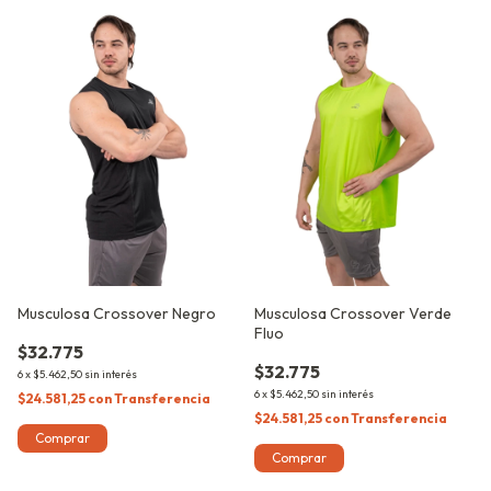
Musculosa Crossover Negro
Musculosa Crossover Verde
Fluo
$32.775
$32.775
6
x
$5.462,50
sin interés
6
x
$5.462,50
sin interés
$24.581,25
con
Transferencia
$24.581,25
con
Transferencia
Comprar
Comprar