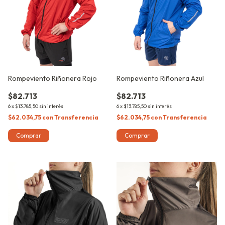
Rompeviento Riñonera Rojo
Rompeviento Riñonera Azul
$82.713
$82.713
6
x
$13.785,50
sin interés
6
x
$13.785,50
sin interés
$62.034,75
con
Transferencia
$62.034,75
con
Transferencia
Comprar
Comprar