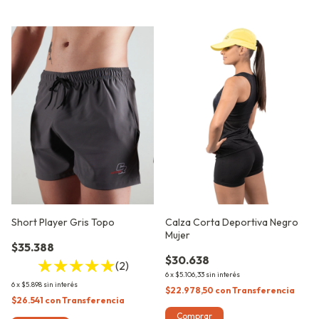
Short Player Gris Topo
Calza Corta Deportiva Negro
Mujer
$35.388
$30.638
(2)
6
x
$5.106,33
sin interés
6
x
$5.898
sin interés
$22.978,50
con
Transferencia
$26.541
con
Transferencia
Comprar