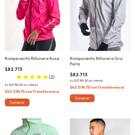
Rompeviento Riñonera Rosa
Rompeviento Riñonera Gris
Perla
$82.713
$82.713
(2)
6
x
$13.785,50
sin interés
6
x
$13.785,50
sin interés
$62.034,75
con
Transferencia
$62.034,75
con
Transferencia
Comprar
Comprar