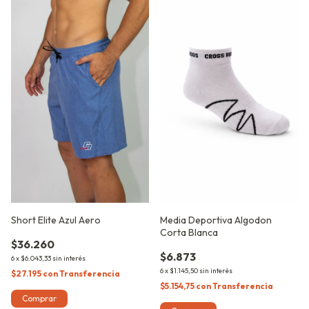
Short Elite Azul Aero
Media Deportiva Algodon
Corta Blanca
$36.260
$6.873
6
x
$6.043,33
sin interés
6
x
$1.145,50
sin interés
$27.195
con
Transferencia
$5.154,75
con
Transferencia
Comprar