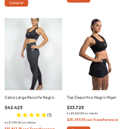
Comprar
Calza Larga Recorte Negro
Top Deportivo Negro Mujer
$42.423
$33.725
6
x
$5.620,83
sin interés
(1)
$25.293,75
con
Transferencia
6
x
$7.070,50
sin interés
$31.817,25
con
Transferencia