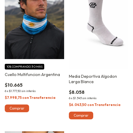
10%
COMPRANDO 3 O MÁS
Cuello Multifuncion Argentina
Media Deportiva Algodon
Larga Blanca
$10.665
6
x
$1.777,50
sin interés
$8.058
$7.998,75
con
Transferencia
6
x
$1.343
sin interés
$6.043,50
con
Transferencia
Comprar
Comprar