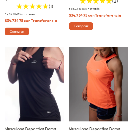
(2)
(1)
6
x
$7.718,83
sin interés
6
x
$7.718,83
sin interés
$34.734,75
con
Transferencia
$34.734,75
con
Transferencia
Comprar
Comprar
Musculosa Deportiva Dama
Musculosa Deportiva Dama