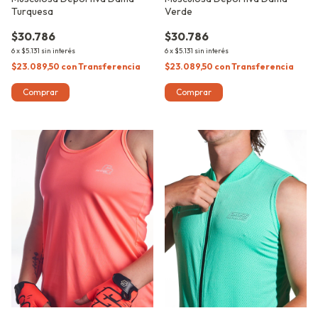
Turquesa
Verde
$30.786
$30.786
6
x
$5.131
sin interés
6
x
$5.131
sin interés
$23.089,50
con
Transferencia
$23.089,50
con
Transferencia
Comprar
Comprar