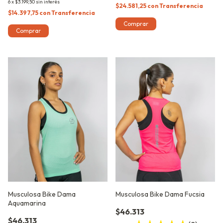
6
x
$3.199,50
sin interés
$24.581,25
con
Transferencia
$14.397,75
con
Transferencia
Comprar
Comprar
Musculosa Bike Dama
Musculosa Bike Dama Fucsia
Aquamarina
$46.313
$46.313