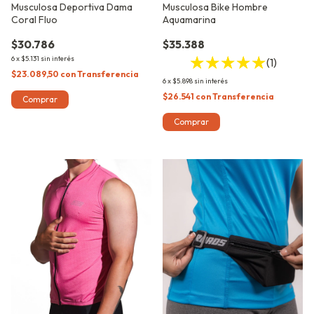
Musculosa Deportiva Dama
Musculosa Bike Hombre
Coral Fluo
Aquamarina
$30.786
$35.388
6
x
$5.131
sin interés
(1)
$23.089,50
con
Transferencia
6
x
$5.898
sin interés
$26.541
con
Transferencia
Comprar
Comprar