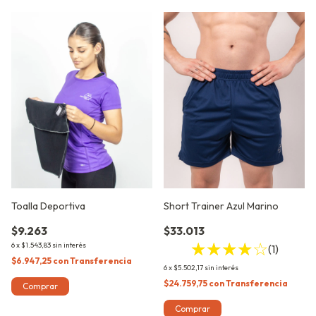
Toalla Deportiva
Short Trainer Azul Marino
$9.263
$33.013
6
x
$1.543,83
sin interés
(1)
$6.947,25
con
Transferencia
6
x
$5.502,17
sin interés
$24.759,75
con
Transferencia
Comprar
Comprar